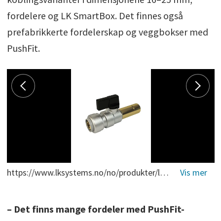
fordelere og LK SmartBox. Det finnes også
prefabrikkerte fordelerskap og veggbokser med
PushFit.
https://www.lksystems.no/no/produkter/lk-universal/produktsortiment/pushfit/kuplinger-ax/
– Det finns mange fordeler med PushFit-