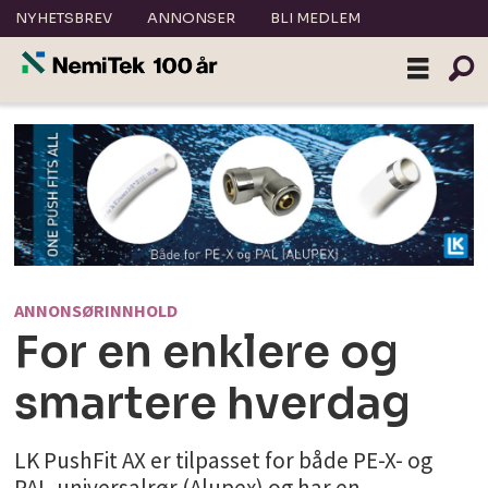
NYHETSBREV
ANNONSER
BLI MEDLEM
ANNONSØRINNHOLD
For en enklere og
smartere hverdag
LK PushFit AX er tilpasset for både PE-X- og
PAL-universalrør (Alupex) og har en