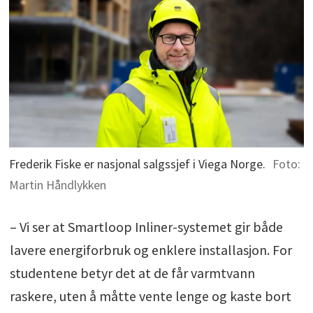
per etasje.
4 HC-tilpassede hybelleiligheter i hver av
første etasjene.
Parkeringshus med 182 parkeringsplasser
og 172 sykkelparkeringsplasser.
Parkeringshuset på to etasjer fungerer
Frederik Fiske er nasjonal salgssjef i Viega Norge.
Foto:
som fundament for studentboligene.
Martin Håndlykken
– Vi ser at Smartloop Inliner-systemet gir både
lavere energiforbruk og enklere installasjon. For
studentene betyr det at de får varmtvann
raskere, uten å måtte vente lenge og kaste bort