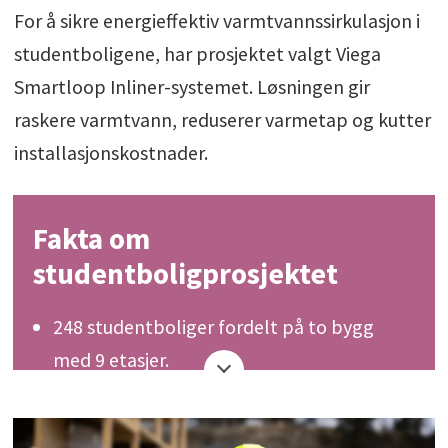
For å sikre energieffektiv varmtvannssirkulasjon i
studentboligene, har prosjektet valgt Viega
Smartloop Inliner-systemet. Løsningen gir
raskere varmtvann, reduserer varmetap og kutter
installasjonskostnader.
Fakta om
studentboligprosjektet
248 studentboliger fordelt på to bygg
med 9 etasjer.
Hovedsakelig bygget i trevirke.
Kollektivløsninger for opptil 16 studenter