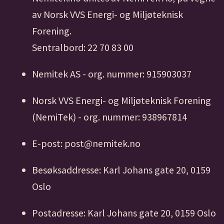
Plassbesparende design – reduserer
av Norsk VVS Energi- og Miljøteknisk
behovet for store sjakter.
Forening.
Maksimal driftstemperatur: 70°C, grunnet
Sentralbord: 22 70 83 00
bruk av plastikkrør.
Nemitek AS - org. nummer: 915903037
Norsk VVS Energi- og Miljøteknisk Forening
(NemiTek) - org. nummer: 938967814
E-post: post@nemitek.no
Besøksaddresse: Karl Johans gate 20, 0159
Oslo
Postadresse: Karl Johans gate 20, 0159 Oslo