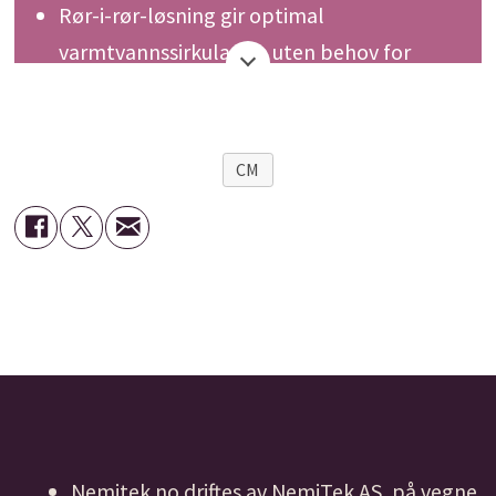
Rør-i-rør-løsning gir optimal
varmtvannssirkulasjon uten behov for
eksterne sirkulasjonsledninger.
Egner seg for sjakter – perfekt for både
CM
nybygg og rehabiliteringsprosjekter.
Kostnadsbesparende – enklere
installasjon og lavere
monteringskostnader.
Opptil 50% mindre varmetap
sammenlignet med tradisjonelle løsninger.
Hurtig tilgang til varmtvann ved alle
tappepunkter.
Nemitek.no driftes av NemiTek AS, på vegne