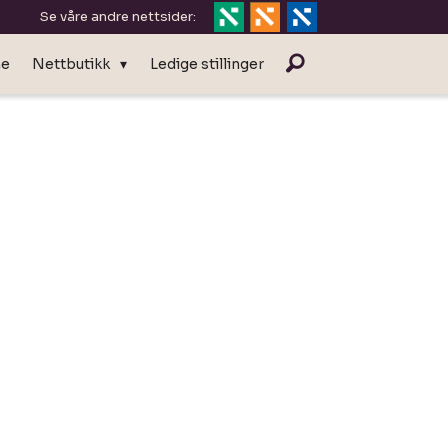
Se våre andre nettsider:
ne
Nettbutikk
Ledige stillinger