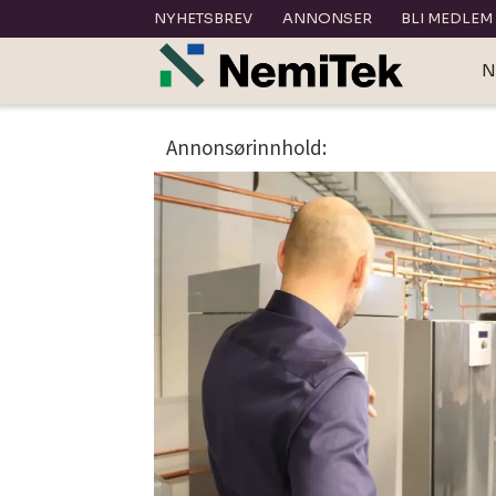
NYHETSBREV
ANNONSER
BLI MEDLEM
N
Tag:
Annonsørinnhold:
dimensjonering