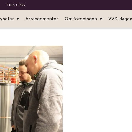
TIPS OSS
yheter
Arrangementer
Om foreningen
VVS-dage