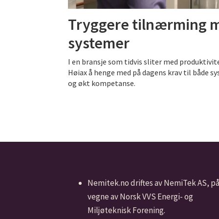
Tryggere tilnærming m
systemer
I en bransje som tidvis sliter med produktivit
Høiax å henge med på dagens krav til både sy
og økt kompetanse.
Nemitek.no driftes av NemiTek AS, p
vegne av Norsk VVS Energi- og
Miljøteknisk Forening.