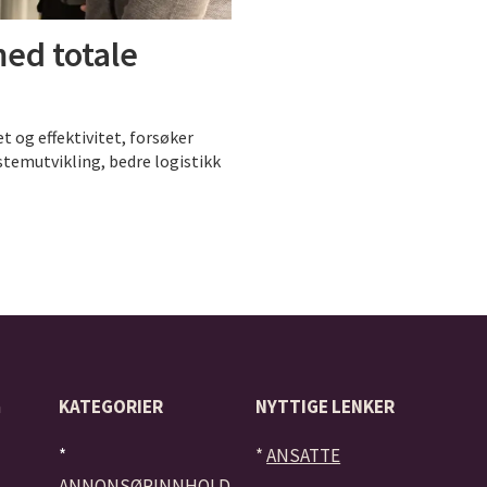
ed totale
et og effektivitet, forsøker
stemutvikling, bedre logistikk
å
KATEGORIER
NYTTIGE LENKER
*
*
ANSATTE
ANNONSØRINNHOLD