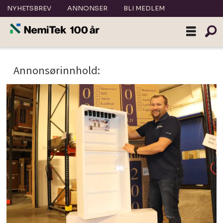
NYHETSBREV
ANNONSER
BLI MEDLEM
Tag:
Annonsørinnhold:
rør-
i-
rør