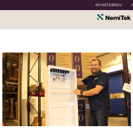
NYHETSBREV
Annonsørinnhold: