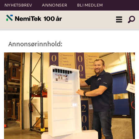
NYHETSBREV
ANNONSER
BLI MEDLEM
Tag:
Annonsørinnhold:
sintef