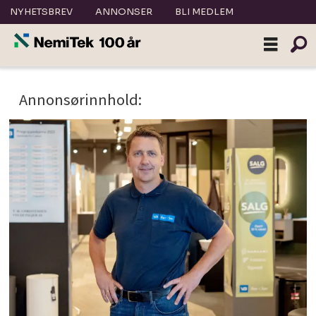
NYHETSBREV
ANNONSER
BLI MEDLEM
Tag:
Annonsørinnhold:
rørlegger