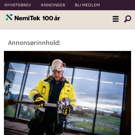
NYHETSBREV
ANNONSER
BLI MEDLEM
Tag:
Annonsørinnhold:
høiax