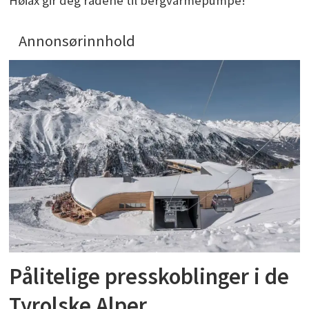
Høiax gir deg rådene til bergvarmepumpe!
Annonsørinnhold
Pålitelige presskoblinger i de
Tyrolske Alper