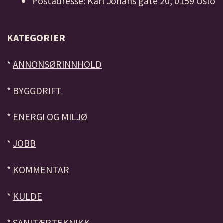
Postadresse: Karl Johans gate 20, 0159 Oslo
KATEGORIER
*
ANNONSØRINNHOLD
*
BYGGDRIFT
*
ENERGI OG MILJØ
*
JOBB
*
KOMMENTAR
*
KULDE
*
SANITÆRTEKNIKK