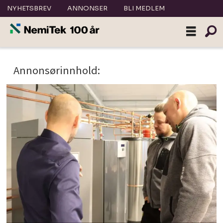
NYHETSBREV
ANNONSER
BLI MEDLEM
Tag:
Annonsørinnhold:
varme